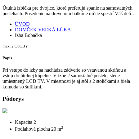
Útulná izbička pre dvojice, ktoré preferujú spanie na samostatných
posteliach. Posedenie na drevenom balkóne určite spestrí Váš deň…
ÚVOD
DOMČEK VEĽKÁ LÚKA
Izba Bobačka
max. 2 OSOBY
Popis
Pri vstupe do izby sa nachádza zádverie so vstavanou skriňou a
vstup do útulnej kúpelne. V izbe 2 samostatné postele, stene
umiestnený LCD TV. V miestnosti je aj stôl s 2 stoličkami a biela
komoda so šuflíkmi.
Pôdorys
Kapacita 2
2
Podlahová plocha 20 m