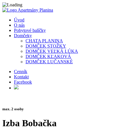
Úvod
O nás
Pobytové balíčky
Domčeky
CHATA PLANINA
DOMČEK STOŽKY
DOMČEK VEĽKÁ LÚKA
DOMČEK KĽAKOVÁ
DOMČEK LUČANSKÉ
Cenník
Kontakt
Facebook
max. 2 osoby
Izba Bobačka