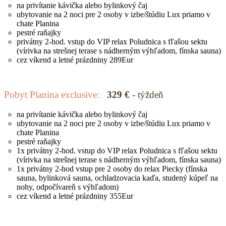
na privítanie kávička alebo bylinkový čaj
ubytovanie na 2 noci pre 2 osoby v izbe/štúdiu Lux priamo v
chate Planina
pestré raňajky
privátny 2-hod. vstup do VIP relax Poludnica s fľašou sektu
(vírivka na strešnej terase s nádherným výhľadom, fínska sauna)
cez víkend a letné prázdniny 289Eur
Pobyt Planina exclusive:
329 €
- týždeň
na privítanie kávička alebo bylinkový čaj
ubytovanie na 2 noci pre 2 osoby v izbe/štúdiu Lux priamo v
chate Planina
pestré raňajky
1x privátny 2-hod. vstup do VIP relax Poludnica s fľašou sektu
(vírivka na strešnej terase s nádherným výhľadom, fínska sauna)
1x privátny 2-hod vstup pre 2 osoby do relax Piecky (fínska
sauna, bylinková sauna, ochladzovacia kaďa, studený kúpeľ na
nohy, odpočívareň s výhľadom)
cez víkend a letné prázdniny 355Eur