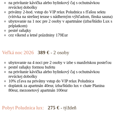
na privítanie kávička alebo bylinkový čaj s ochutnávkou
revúckej dobošky
privátny 2-hod. vstup do VIP relax Poludnica s fľašou sektu
(vírivka na strešnej terase s nádherným výhľadom, fínska sauna)
ubytovanie na 1 noc pre 2 osoby v apartmáne (izba/štúdio Lux s
príplatkom)
pestré raňajky
cez víkend a letné prázdniny 179Eur
Veľká noc 2026
389 €
- 2 osoby
ubytovanie na 4 noci pre 2 osoby v izbe s manželskou posteľou
pestré raňajky formou bufetu
na privítanie kávička alebo bylinkový čaj s ochutnávkou
revúckej dobošky
10% zľava na privátny vstup do VIP relax Poludnica
doplatok za apartmán 40eur, izba/štúdio lux v chate Planina
80eur, mezonetový apartmán 100eur
Pobyt Poludnica lux:
275 €
- týždeň